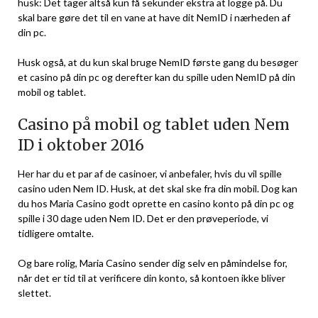
husk: Det tager altså kun få sekunder ekstra at logge på. Du
skal bare gøre det til en vane at have dit NemID i nærheden af
din pc.
Husk også, at du kun skal bruge NemID første gang du besøger
et casino på din pc og derefter kan du spille uden NemID på din
mobil og tablet.
Casino på mobil og tablet uden Nem
ID i oktober 2016
Her har du et par af de casinoer, vi anbefaler, hvis du vil spille
casino uden Nem ID. Husk, at det skal ske fra din mobil. Dog kan
du hos Maria Casino godt oprette en casino konto på din pc og
spille i 30 dage uden Nem ID. Det er den prøveperiode, vi
tidligere omtalte.
Og bare rolig, Maria Casino sender dig selv en påmindelse for,
når det er tid til at verificere din konto, så kontoen ikke bliver
slettet.