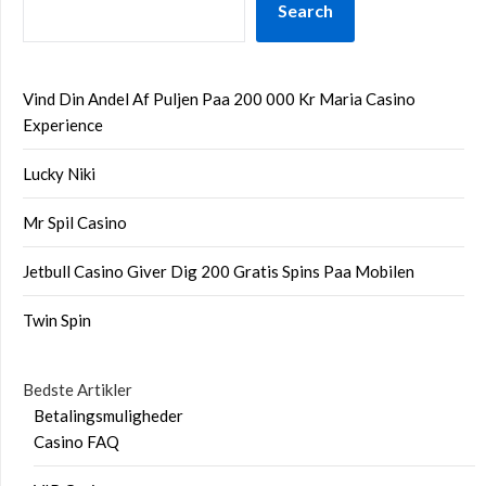
Search
Vind Din Andel Af Puljen Paa 200 000 Kr Maria Casino
Experience
Lucky Niki
Mr Spil Casino
Jetbull Casino Giver Dig 200 Gratis Spins Paa Mobilen
Twin Spin
Bedste Artikler
Betalingsmuligheder
Casino FAQ