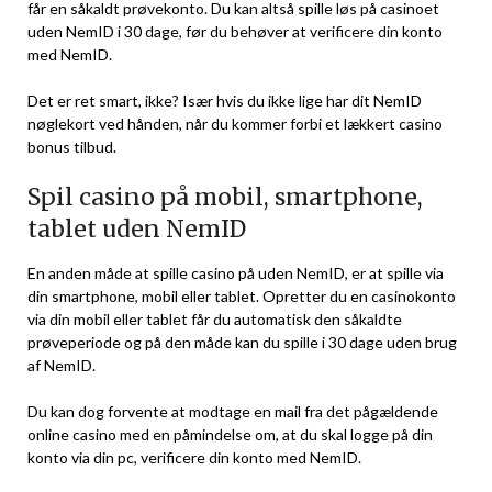
får en såkaldt prøvekonto. Du kan altså spille løs på casinoet
uden NemID i 30 dage, før du behøver at verificere din konto
med NemID.
Det er ret smart, ikke? Især hvis du ikke lige har dit NemID
nøglekort ved hånden, når du kommer forbi et lækkert casino
bonus tilbud.
Spil casino på mobil, smartphone,
tablet uden NemID
En anden måde at spille casino på uden NemID, er at spille via
din smartphone, mobil eller tablet. Opretter du en casinokonto
via din mobil eller tablet får du automatisk den såkaldte
prøveperiode og på den måde kan du spille i 30 dage uden brug
af NemID.
Du kan dog forvente at modtage en mail fra det pågældende
online casino med en påmindelse om, at du skal logge på din
konto via din pc, verificere din konto med NemID.