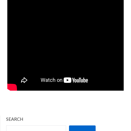
SEARCH