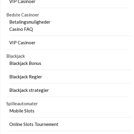
VIP Casinoer
Bedste Casinoer
Betalingsmuligheder
Casino FAQ
VIP Casinoer
Blackjack
Blackjack Bonus
Blackjack Regler
Blackjack strategier
Spilleautomater
Mobile Slots
Online Slots Tournement