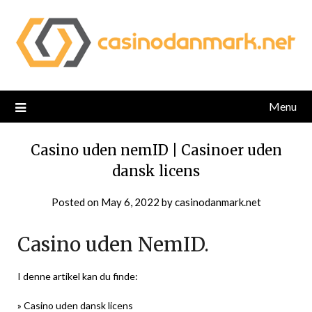
Menu
Casino uden nemID | Casinoer uden
dansk licens
Posted on
May 6, 2022
by
casinodanmark.net
Casino uden NemID.
I denne artikel kan du finde:
» Casino uden dansk licens