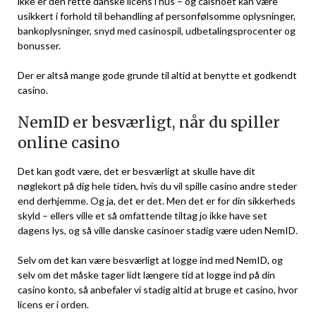
ikke er den rette danske licens i hus – og caisnoet kan være
usikkert i forhold til behandling af personfølsomme oplysninger,
bankoplysninger, snyd med casinospil, udbetalingsprocenter og
bonusser.
Der er altså mange gode grunde til altid at benytte et godkendt
casino.
NemID er besværligt, når du spiller
online casino
Det kan godt være, det er besværligt at skulle have dit
nøglekort på dig hele tiden, hvis du vil spille casino andre steder
end derhjemme. Og ja, det er det. Men det er for din sikkerheds
skyld – ellers ville et så omfattende tiltag jo ikke have set
dagens lys, og så ville danske casinoer stadig være uden NemID.
Selv om det kan være besværligt at logge ind med NemID, og
selv om det måske tager lidt længere tid at logge ind på din
casino konto, så anbefaler vi stadig altid at bruge et casino, hvor
licens er i orden.