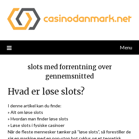
Menu
slots med forrentning over
gennemsnitted
Hvad er løse slots?
I denne artikel kan du finde:
» Alt om løse slots
» Hvordan man finder løse slots
» Løse slots i fysiske casinoer
Når de fleste mennesker tænker på “løse slots”, så forestiller de
sig en maskine med en non-stop hot cyklus og et teoretisk